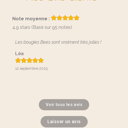
Note moyenne :
4.9 stars (Basé sur 95 notes)
Les bougies Bees sont vraiment très jolies !
Je suis
belles,
Léa
couleu
Lire 
12 septembre 2025
Liza
27 janvi
Voir tous les avis
Laisser un avis