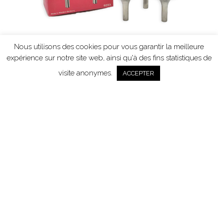
Nous utilisons des cookies pour vous garantir la meilleure
expérience sur notre site web, ainsi qu'à des fins statistiques de
Moins connus, d’autres bougeoirs modulables
tripodes sont apparus dans les années 70.
visite anonymes.
ACCEPTER
Nagel et BMF ont fabriqués d’autres modèles et
d’autres marques comme Quist ou Hammonia
Motard ont créés les leurs.
Les autres bougeoirs