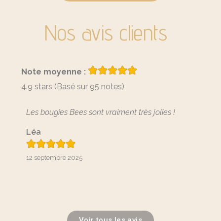
Nos avis clients
Note moyenne :
4.9 stars (Basé sur 95 notes)
Les bougies Bees sont vraiment très jolies !
Je suis
belles,
Léa
couleu
Lire 
12 septembre 2025
Liza
27 janvi
Voir tous les avis