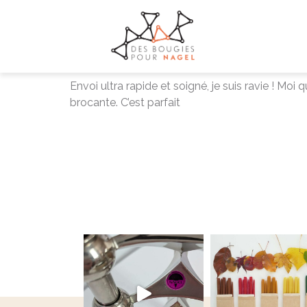
+33 7 68 68 72 69
contact@desbougiespournagel.fr
Envoi ultra rapide et 
Envoi ultra rapide et soigné, je suis ravie ! Moi
brocante. C’est parfait