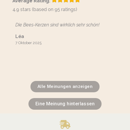
Average Rating:
4.9 stars (based on 95 ratings)
Die Bees-Kerzen sind wirklich sehr schön!
Die Ori
Kerzenh
Léa
anbrin
7 Oktober 2025
Lire 
Sylvai
7 Oktobe
Alle Meinungen anzeigen
Eine Meinung hinterlassen