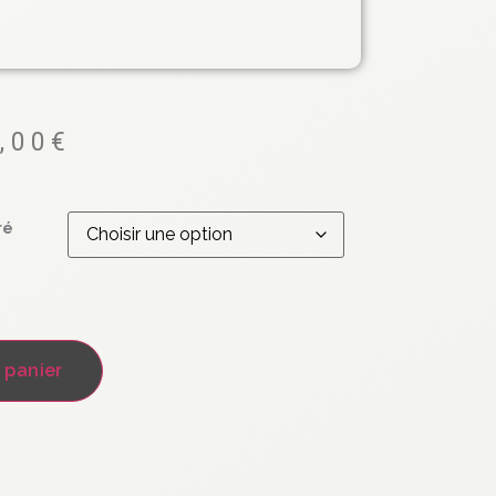
,00
€
ré
 panier