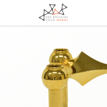
+33 7 68 68 72 69
contact@desbougiespournagel.fr