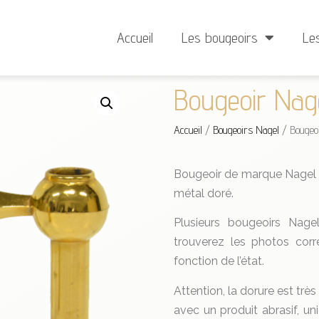
Livraison à partir de 4 €
Minimum de commande
Accueil
Les bougeoirs
Le
Bougeoir Nag
Accueil
/
Bougeoirs Nagel
/ Bougeo
Bougeoir de marque Nagel (
métal doré.
Plusieurs bougeoirs Nag
trouverez les photos corr
fonction de l’état.
Attention, la dorure est très
avec un produit abrasif, u