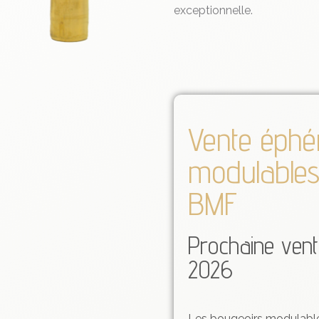
exceptionnelle.
Vente éphé
modulables
BMF
Prochaine ven
2026
Les bougeoirs modulable