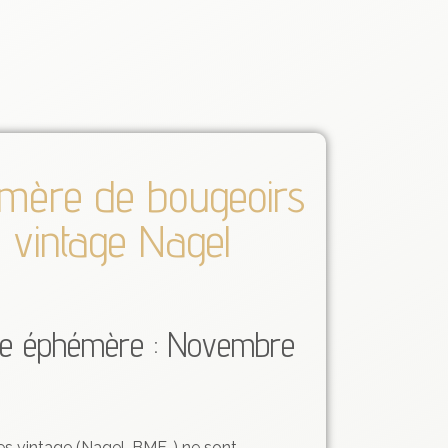
mère de bougeoirs
 vintage Nagel
te éphémère : Novembre
s vintage (Nagel, BMF…) ne sont